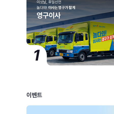
이삿날, 휴일선언
놀다와!
이사는 영구가 할게
영구이사
1
이벤트