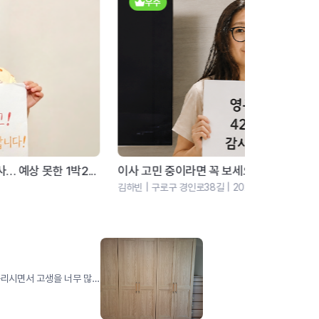
우수
우수
사 고민 중이라면 꼭 보세요! 포장부터 정리까지 감...
서울 살이 
빈 | 구로구 경인로38길 | 2026.05
신상민 | 서구 가
무더운 날씨에 양 엘리베이터 작업 땀을 펄펄 흘리시면서 고생을 너무 많이 하셨습니다.포장에서 정리까지 만족합니다 몆 칠만 쓰고버린는 냉장고 청소까지 안방 장농까지 질맞 처주시고 너무나 애써주셨서 만족합니다 ㅎㅎ