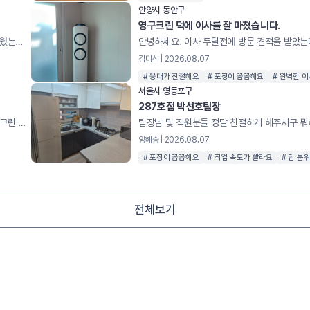
안양시 동안구
영구크린 덕에 이사를 잘 마쳤습니다.
이삿날 이사도. 기분좋게했는데에어컨도 잘설치해주셨어요정말더웠는데사람을 살리셨어요^^
김미선 | 2026.08.07
# 응대가 친절해요
# 포장이 꼼꼼해요
# 완벽한 
서울시 영등포구
287호점 박선호팀장
파주 아파트 -> 빌라로 보관이사를 진행했던 1인 가구입니다.영구크린 파주 60호지점분들이 진행해주셨는데 첫 보관 이사여서 걱정을 정말 많이했었는데알아서 척척 다 해주셔서 제가 신경쓸것은 없었습니다.무엇보다 현장에서 일하시는분들 작업 분위기가 너무 좋아서 저도 덩달아 재밌었던거 같네요.6일 엄청 더운 오후에 이사라 엄청 더우셨을텐데 세심한 부분까지 신경써주셔서 너무 감사했습니다.맘 같아선 시원하게 에어컨 빠빵하게 틀어드리고 싶었는데 에어컨 상태가 조금 메롱한 상태여서 엄청 더운날에도 척척 잘해주셔서 죄송하고 감사했습니다.작은 요청사항에도 하나하나 잘 들어주셨고, 마지막까지 뭐 가구 배치나 이동하고 싶으신거 없냐고 물어봐주시고, 끝까지 세심하게 신경써주시는부분도 너무 좋았습니다.특히 팀장님이 엄청 쿨하셔서 재밌었습니다.ㅋㅋㅋ팀 분위기 너무 좋고, 일적인 부분도 프로페셔널 하시고, :)덕분에 첫 보관이사를 무사히 잘 마친거 같아서 너무 좋았습니다.더운날 너무 고생하셨습니다. 감사합니다!!
양혜승 | 2026.08.07
# 포장이 꼼꼼해요
# 작업 속도가 빨라요
# 팀 분
전체보기