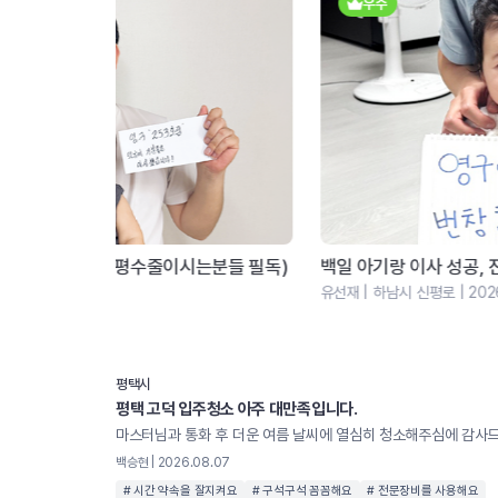
우수
분들 필독)
백일 아기랑 이사 성공, 진짜 놀다 왔어요!
유선재 | 하남시 신평로 | 2026.05
평택시
평택 고덕 입주청소 아주 대만족입니다.
백승현 | 2026.08.07
# 시간 약속을 잘지켜요
# 구석구석 꼼꼼해요
# 전문장비를 사용해요