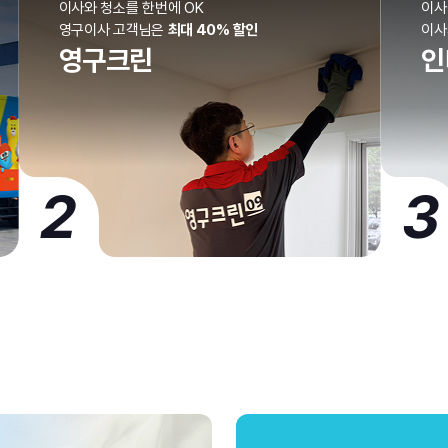
이사와 청소를 한번에 OK
이사
영구이사 고객님은
최대 40% 할인
이
영구크린
인
2
3