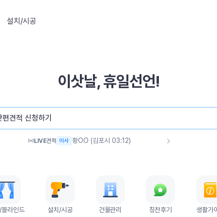
설치/시공
이삿날, 휴일선언!
이OO (안성시 03:54)
이사
간편견적 신청하기
이OO (동대문구 03:17)
이사
황OO (관악구 03:16)
이사
황OO (김포시 03:12)
LIVE
견적
이사
김OO (부산진구 03:01)
이사
설OO (서해구 02:44)
청소
김OO (용인시 02:32)
이사
단OO (강서구 02:16)
이사
홍OO (노원구 02:16)
이사
송OO (하남시 01:49)
이사
/블라인드
설치/시공
건물관리
칭찬후기
생활가