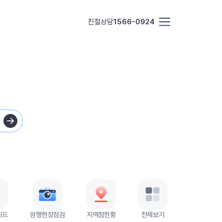
친절상담
1566-0924
이드
암행현장점검
지역점현황
전체보기