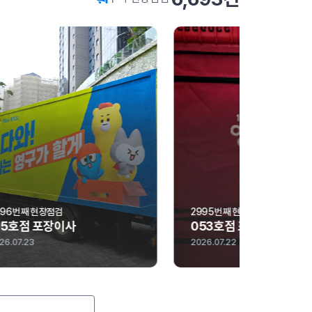
2995번째 현장점검
3002번
053호점 포장이사
210호
2026.07.22
2026.07.