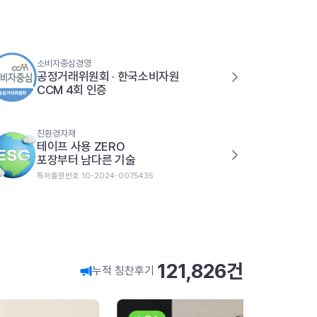
소비자중심경영
공정거래위원회 · 한국소비자원
CCM 4회 인증
친환경자재
테이프 사용 ZERO
포장부터 남다른 기술
특허출원번호 10-2024-0075435
121,826
건
누적 칭찬후기