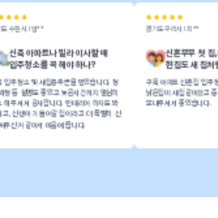
경기도 구리시 l 최**
나 빌라 이사할 때
신혼부부 첫 집, 이사청소하면
꼭 해야 하나?
헌집도 새 집처럼 깨끗해질까?
집증후군을 받았습니다. 청
구옥 아파트 신혼집 입주청소했어요
좋았고 늦은시간까지 열심히
낡은집이 새집같아졌고 중간중간 청소사진
니다. 인테리어 하자도 봐
보내주셔서 좋았습니다.
갈 집이라고 더 특별히 신
음에 듭니다.