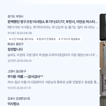
경기도 부천시
완벽했던 영구크린 이사청소 후기!! (07/17, 부천시, 이안순 마스터님 팀)
!!영구크린 이사청소 후기!!이사라는 게 단순히 짐 옮기는 일이 아니라는 걸 이번에 또 느꼈습니다. 짐 싸고, 옮기고, 정리하는 것도 힘든데… 사실 제일 큰 스트레스는 청소예요. 짐을 다 빼고 나면 집이 정말 전쟁터 같거든요. 바닥은 먼지랑 때가 덕지덕지, 주방은 기름때가 굳어 있고, 욕실은 물때랑 곰팡이가 눈에 띄고… 이걸 새 집처럼 만들어야 하니까 막막하죠.그래서 이번엔 고민 없이 영구크린 이사청소를 맡겼습니다. 담당은 이안순 마스터님과 3인 팀이었는데, 결론부터 말하면 완벽 그 자체였어요. 이사라는 큰 과정을 훨씬 편하게 마무리할 수 있었고, 새 집 시작을 기분 좋게 할 수 있었어요.청소 전부터 연락을 주셔서 방문 시간, 집 구조, 청소 범위, 예상 소요 시간까지 꼼꼼하게 설명해주셨어요. 작은 질문에도 친절하게 답해주셔서 처음부터 신뢰감이 생겼습니다. 솔직히 이런 디테일한 안내가 없으면 불안하잖아요? 근데 이분들은 처음부터 “아, 이건 그냥 청소가 아니라 프리미엄 서비스다”라는 확신을 주셨어요.특히 좋았던 건 제가 놓칠 수 있는 부분까지 먼저 알려주신 거예요. 예를 들어 “냉장고 내부도 비워주시면 청소 가능합니다” 같은 안내. 이런 게 없으면 막상 청소 당일에 준비가 덜 돼서 당황할 수 있는데, 미리 알려주셔서 준비도 수월했어요.당일에는 세 분이 함께 오셨는데, 이사 일정이 조금 지연됐는데도 웃으면서 맞아주셔서 기분이 좋았어요. 시작 전에 전체 진행 순서를 설명해주셔서 마음이 편했고, 각자 역할을 정확히 알고 움직이는 모습이 진짜 전문적이었어요.예를 들어 한 분은 바닥, 한 분은 주방, 또 한 분은 욕실과 창문 이런 식으로 딱딱 나눠서 움직이는데, 서로 동선이 겹치지 않게 조율하는 게 인상적이었어요. 그냥 “각자 알아서” 하는 게 아니라 팀으로 움직이니까 속도도 빠르고 퀄리티도 높더라구요.작업 중간중간 서로 농담도 하시면서 분위기를 밝게 유지해주셨는데, 그게 은근히 긴장 풀리게 해주더라구요. 이사라는 게 워낙 정신없는 과정인데, 그 와중에 웃으면서 일해주시는 모습이 진짜 감사했어요.아래는 중간중간이나 시작 전 받은 사진들이에요.꼼꼼하게 환풍구까지 사진을 미리 찍어주시는 모습!!!청소 과정은 진짜 디테일 끝판왕이었어요.바닥: 묵은 때랑 얼룩까지 싹 제거해서 광택 살아남. 그냥 걸어 다니는 게 기분 좋아질 정도.주방: 기름때, 찌든 때 다 사라지고 선반/서랍까지 새집처럼. 냉장고 내부까지 비워내고 청소해주셔서 위생적으로도 안심.욕실: 곰팡이, 물때 제거 → 들어가자마자 상쾌. 욕실 특유의 꿉꿉한 냄새가 사라지고 새로 리모델링한 느낌.창틀, 창문, 몰딩: 작은 먼지 하나 안 남음. 햇빛 들어올 때 반짝거리는 게 다르더라구요.특히 주방 청소가 감동이었는데, 기름때가 오래 쌓여서 솔직히 포기하고 있었거든요. 근데 다 닦아내고 나니까 주방이 완전 새로 태어난 느낌. 요리할 때 기분이 달라질 것 같아요.저희 집에 고양이가 있어서 털이 걱정이었는데, 가구 옮기면서 묻어 있던 털까지 싹 정리해주셨어요. 반려동물 키우는 집은 털이 진짜 골칫거리인데, 그걸 생활 패턴까지 고려해서 청소해주시는 게 감동이었어요.단순히 청소만 하는 게 아니라 “이 집은 반려동물이 있으니까 이런 부분까지 신경 써야겠다”라는 배려가 느껴졌습니다. 반려동물 키우는 분들은 특히 만족할 거예요.청소 끝나고 피톤치드 살균 서비스까지 해주셨는데, 집 공기가 확 달라졌어요. 상쾌하고 위생적으로도 안심. 그냥 깨끗해진 집이 아니라, 건강까지 챙겨주는 느낌이었어요. 마지막에 고객이 만족하는지 확인까지 해주셔서 진짜 ‘끝까지 책임진다’는 느낌이었어요.청소가 끝난 뒤 집을 둘러보는데, 진짜 새로 입주하는 기분이었어요. 이사라는 큰일을 마무리하면서 이렇게 상쾌하게 끝낼 수 있다는 게 얼마나 큰 행복인지… 그 순간만큼은 피로가 싹 풀렸습니다.이사청소는 그냥 집 치우는 게 아니라 새로운 생활을 준비하는 과정이라는 걸 다시 느꼈습니다. 이번 경험은 ‘프리미엄 청소’라는 말이 괜히 붙은 게 아니라는 걸 제대로 체감했어요.부천에서 이사청소 고민 중이라면 영구크린 이안순 마스터님 팀 강추! 다음 이사 때도 고민 없이 다시 맡길 예정입니다. 덕분에 이사라는 큰일을 훨씬 편하게 마무리했고, 새 집에서 기분 좋게 시작할 수 있었어요.너무너무 칭찬합니다~~!! ♥♥♥
박기훈 | 2026.08.08
# 시간 약속을 잘지켜요
# 응대가 친절해요
# 구석구석 꼼꼼해요
화성시 동탄구
칭찬합니다
날씨도 더운데 고생 많이 하셨습니다!더러운집이라 걱정 많았는데 너무 깨끗해졌어요!
김미연 | 2026.08.02
고양시 일산동구
무더운 여름 ~~감사감사^^
여수-일산 이틀 이사일정이라 사장님과 통화로 상황 전달받고 동생을 통해 전후 상황을 전해 듣고틈틈이 사장님께서 사진과 동영상으로 실시간 보고해주셔서 ^^ 청소걱정 하지 않고 맘 편히 마무리하고 일산을 향해 가고 있는중 사장님 직원분들께 넘 고맙고 감사해서 글 올립니다 .한번더 이사 계획중이라 담번에도 사장님께 부탁드리고 싶습니다~~더운날 고생 많으셨고 감사합니다^^
이수진 | 2026.07.31
김포시 김포한강1로
이사청소