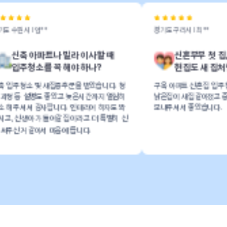
경기도 구리시 l 최**
나 빌라 이사할 때
신혼부부 첫 집, 이사청소하면
꼭 해야 하나?
헌집도 새 집처럼 깨끗해질까?
집증후군을 받았습니다. 청
구옥 아파트 신혼집 입주청소했어요
좋았고 늦은시간까지 열심히
낡은집이 새집같아졌고 중간중간 청소사진
니다. 인테리어 하자도 봐
보내주셔서 좋았습니다.
갈 집이라고 더 특별히 신
음에 듭니다.