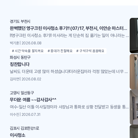
경기도 부천시
완벽했던 영구크린 이사청소 후기!! (07/17, 부천시, 이안순 마스터님 팀)
!!영구크린 이사청소 후기!! 이사라는 게 단순히 짐 옮기는 일이 아니라는 걸 이번에 또 느꼈습니다. 짐 싸고, 옮기고, 정리하는 것도 힘든데… 사실 제일 큰 스트레스는 청소예요. 짐을 다 빼고 나면 집이 정말 전쟁터 같거든요. 바닥은 먼지랑 때가 덕지덕지, 주방은 기름때가 굳어 있고, 욕실은 물때랑 곰팡이가 눈에 띄고… 이걸 새 집처럼 만들어야 하니까 막막하죠. 그래서 이번엔 고민 없이 영구크린 이사청소를 맡겼습니다. 담당은 이안순 마스터님과 3인 팀이었는데, 결론부터 말하면 완벽 그 자체였어요. 이사라는 큰 과정을 훨씬 편하게 마무리할 수 있었고, 새 집 시작을 기분 좋게 할 수 있었어요. 청소 전부터 연락을 주셔서 방문 시간, 집 구조, 청소 범위, 예상 소요 시간까지 꼼꼼하게 설명해주셨어요. 작은 질문에도 친절하게 답해주셔서 처음부터 신뢰감이 생겼습니다. 솔직히 이런 디테일한 안내가 없으면 불안하잖아요? 근데 이분들은 처음부터 “아, 이건 그냥 청소가 아니라 프리미엄 서비스다”라는 확신을 주셨어요. 특히 좋았던 건 제가 놓칠 수 있는 부분까지 먼저 알려주신 거예요. 예를 들어 “냉장고 내부도 비워주시면 청소 가능합니다” 같은 안내. 이런 게 없으면 막상 청소 당일에 준비가 덜 돼서 당황할 수 있는데, 미리 알려주셔서 준비도 수월했어요. 당일에는 세 분이 함께 오셨는데, 이사 일정이 조금 지연됐는데도 웃으면서 맞아주셔서 기분이 좋았어요. 시작 전에 전체 진행 순서를 설명해주셔서 마음이 편했고, 각자 역할을 정확히 알고 움직이는 모습이 진짜 전문적이었어요. 예를 들어 한 분은 바닥, 한 분은 주방, 또 한 분은 욕실과 창문 이런 식으로 딱딱 나눠서 움직이는데, 서로 동선이 겹치지 않게 조율하는 게 인상적이었어요. 그냥 “각자 알아서” 하는 게 아니라 팀으로 움직이니까 속도도 빠르고 퀄리티도 높더라구요. 작업 중간중간 서로 농담도 하시면서 분위기를 밝게 유지해주셨는데, 그게 은근히 긴장 풀리게 해주더라구요. 이사라는 게 워낙 정신없는 과정인데, 그 와중에 웃으면서 일해주시는 모습이 진짜 감사했어요. 아래는 중간중간이나 시작 전 받은 사진들이에요.꼼꼼하게 환풍구까지 사진을 미리 찍어주시는 모습!!! 청소 과정은 진짜 디테일 끝판왕이었어요.바닥: 묵은 때랑 얼룩까지 싹 제거해서 광택 살아남. 그냥 걸어 다니는 게 기분 좋아질 정도.주방: 기름때, 찌든 때 다 사라지고 선반/서랍까지 새집처럼. 냉장고 내부까지 비워내고 청소해주셔서 위생적으로도 안심.욕실: 곰팡이, 물때 제거 → 들어가자마자 상쾌. 욕실 특유의 꿉꿉한 냄새가 사라지고 새로 리모델링한 느낌.창틀, 창문, 몰딩: 작은 먼지 하나 안 남음. 햇빛 들어올 때 반짝거리는 게 다르더라구요. 특히 주방 청소가 감동이었는데, 기름때가 오래 쌓여서 솔직히 포기하고 있었거든요. 근데 다 닦아내고 나니까 주방이 완전 새로 태어난 느낌. 요리할 때 기분이 달라질 것 같아요. 저희 집에 고양이가 있어서 털이 걱정이었는데, 가구 옮기면서 묻어 있던 털까지 싹 정리해주셨어요. 반려동물 키우는 집은 털이 진짜 골칫거리인데, 그걸 생활 패턴까지 고려해서 청소해주시는 게 감동이었어요. 단순히 청소만 하는 게 아니라 “이 집은 반려동물이 있으니까 이런 부분까지 신경 써야겠다”라는 배려가 느껴졌습니다. 반려동물 키우는 분들은 특히 만족할 거예요. 청소 끝나고 피톤치드 살균 서비스까지 해주셨는데, 집 공기가 확 달라졌어요. 상쾌하고 위생적으로도 안심. 그냥 깨끗해진 집이 아니라, 건강까지 챙겨주는 느낌이었어요. 마지막에 고객이 만족하는지 확인까지 해주셔서 진짜 ‘끝까지 책임진다’는 느낌이었어요. 청소가 끝난 뒤 집을 둘러보는데, 진짜 새로 입주하는 기분이었어요. 이사라는 큰일을 마무리하면서 이렇게 상쾌하게 끝낼 수 있다는 게 얼마나 큰 행복인지… 그 순간만큼은 피로가 싹 풀렸습니다. 이사청소는 그냥 집 치우는 게 아니라 새로운 생활을 준비하는 과정이라는 걸 다시 느꼈습니다. 이번 경험은 ‘프리미엄 청소’라는 말이 괜히 붙은 게 아니라는 걸 제대로 체감했어요. 부천에서 이사청소 고민 중이라면 영구크린 이안순 마스터님 팀 강추! 다음 이사 때도 고민 없이 다시 맡길 예정입니다. 덕분에 이사라는 큰일을 훨씬 편하게 마무리했고, 새 집에서 기분 좋게 시작할 수 있었어요. 너무너무 칭찬합니다~~!! ♥♥♥
박기훈 | 2026.08.08
# 시간 약속을 잘지켜요
# 응대가 친절해요
# 구석구석 꼼꼼해요
화성시 동탄구
칭찬합니다
날씨도 더운데 고생 많이 하셨습니다!더러운집이라 걱정 많았는데 너무 깨끗해졌어요!
김미연 | 2026.08.02
고양시 일산동구
무더운 여름 ~~감사감사^^
여수-일산 이틀 이사일정이라 사장님과 통화로 상황 전달받고 동생을 통해 전후 상황을 전해 듣고틈틈이 사장님께서 사진과 동영상으로 실시간 보고해주셔서 ^^ 청소걱정 하지 않고 맘 편히 마무리하고 일산을 향해 가고 있는중 사장님 직원분들께 넘 고맙고 감사해서 글 올립니다 .한번더 이사 계획중이라 담번에도 사장님께 부탁드리고 싶습니다~~더운날 고생 많으셨고 감사합니다^^
이수진 | 2026.07.31
김포시 김포한강1로
이사청소