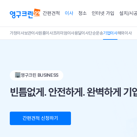
간편견적
이사
청소
인터넷 가입
설치/시
가정이사
보관이사
원룸이사
프리미엄이사
용달이사
단순운송
기업이사
해외이사
영구크린 BUSINESS
빈틈없게. 안전하게. 완벽하게 기
간편견적 신청하기