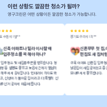
이런 상황도 깔끔한 청소가 될까?
영구크린은 어떤 상황이든 깔끔한 청소가 가능합니다.
경기도 구리시 l 최**
빌라 이사할 때
신혼부부 첫 집, 이사청소하면
해야 하나?
헌집도 새 집처럼 깨끗해질까?
군을 받았습니다. 청
구옥 아파트 신혼집 입주청소했어요
 늦은시간까지 열심히
낡은집이 새집같아졌고 중간중간 청소사진
 인테리어 하자도 봐
보내주셔서 좋았습니다.
집이라고 더 특별히 신
 듭니다.