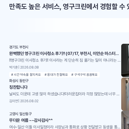
만족도 높은 서비스, 영구크린에서 경험할 수
경기도 부천시
완벽했던 영구크린 이사청소 후기!! (07/17, 부천시, 이안순 마스터님 팀)
!!영구크린 이사청소 후기!! 이사라는 게 단순히 짐 옮기는 일이 아니라는 걸 이번에 또 느꼈습니다. 짐 싸고, 옮기고, 정리하는 것도 힘든데… 사실 제일 큰 스트레스는 청소예요. 짐을 다 빼고 나면 집이 정말 전쟁터 같거든요. 바닥은 먼지랑 때가 덕지덕지, 주방은 기름때가 굳어 있고, 욕실은 물때랑 곰팡이가 눈에 띄고… 이걸 새 집처럼 만들어야 하니까 막막하죠. 그래서 이번엔 고민 없이 영구크린 이사청소를 맡겼습니다. 담당은 이안순 마스터님과 3인 팀이었는데, 결론부터 말하면 완벽 그 자체였어요. 이사라는 큰 과정을 훨씬 편하게 마무리할 수 있었고, 새 집 시작을 기분 좋게 할 수 있었어요. 청소 전부터 연락을 주셔서 방문 시간, 집 구조, 청소 범위, 예상 소요 시간까지 꼼꼼하게 설명해주셨어요. 작은 질문에도 친절하게 답해주셔서 처음부터 신뢰감이 생겼습니다. 솔직히 이런 디테일한 안내가 없으면 불안하잖아요? 근데 이분들은 처음부터 “아, 이건 그냥 청소가 아니라 프리미엄 서비스다”라는 확신을 주셨어요. 특히 좋았던 건 제가 놓칠 수 있는 부분까지 먼저 알려주신 거예요. 예를 들어 “냉장고 내부도 비워주시면 청소 가능합니다” 같은 안내. 이런 게 없으면 막상 청소 당일에 준비가 덜 돼서 당황할 수 있는데, 미리 알려주셔서 준비도 수월했어요. 당일에는 세 분이 함께 오셨는데, 이사 일정이 조금 지연됐는데도 웃으면서 맞아주셔서 기분이 좋았어요. 시작 전에 전체 진행 순서를 설명해주셔서 마음이 편했고, 각자 역할을 정확히 알고 움직이는 모습이 진짜 전문적이었어요. 예를 들어 한 분은 바닥, 한 분은 주방, 또 한 분은 욕실과 창문 이런 식으로 딱딱 나눠서 움직이는데, 서로 동선이 겹치지 않게 조율하는 게 인상적이었어요. 그냥 “각자 알아서” 하는 게 아니라 팀으로 움직이니까 속도도 빠르고 퀄리티도 높더라구요. 작업 중간중간 서로 농담도 하시면서 분위기를 밝게 유지해주셨는데, 그게 은근히 긴장 풀리게 해주더라구요. 이사라는 게 워낙 정신없는 과정인데, 그 와중에 웃으면서 일해주시는 모습이 진짜 감사했어요. 아래는 중간중간이나 시작 전 받은 사진들이에요.꼼꼼하게 환풍구까지 사진을 미리 찍어주시는 모습!!! 청소 과정은 진짜 디테일 끝판왕이었어요.바닥: 묵은 때랑 얼룩까지 싹 제거해서 광택 살아남. 그냥 걸어 다니는 게 기분 좋아질 정도.주방: 기름때, 찌든 때 다 사라지고 선반/서랍까지 새집처럼. 냉장고 내부까지 비워내고 청소해주셔서 위생적으로도 안심.욕실: 곰팡이, 물때 제거 → 들어가자마자 상쾌. 욕실 특유의 꿉꿉한 냄새가 사라지고 새로 리모델링한 느낌.창틀, 창문, 몰딩: 작은 먼지 하나 안 남음. 햇빛 들어올 때 반짝거리는 게 다르더라구요. 특히 주방 청소가 감동이었는데, 기름때가 오래 쌓여서 솔직히 포기하고 있었거든요. 근데 다 닦아내고 나니까 주방이 완전 새로 태어난 느낌. 요리할 때 기분이 달라질 것 같아요. 저희 집에 고양이가 있어서 털이 걱정이었는데, 가구 옮기면서 묻어 있던 털까지 싹 정리해주셨어요. 반려동물 키우는 집은 털이 진짜 골칫거리인데, 그걸 생활 패턴까지 고려해서 청소해주시는 게 감동이었어요. 단순히 청소만 하는 게 아니라 “이 집은 반려동물이 있으니까 이런 부분까지 신경 써야겠다”라는 배려가 느껴졌습니다. 반려동물 키우는 분들은 특히 만족할 거예요. 청소 끝나고 피톤치드 살균 서비스까지 해주셨는데, 집 공기가 확 달라졌어요. 상쾌하고 위생적으로도 안심. 그냥 깨끗해진 집이 아니라, 건강까지 챙겨주는 느낌이었어요. 마지막에 고객이 만족하는지 확인까지 해주셔서 진짜 ‘끝까지 책임진다’는 느낌이었어요. 청소가 끝난 뒤 집을 둘러보는데, 진짜 새로 입주하는 기분이었어요. 이사라는 큰일을 마무리하면서 이렇게 상쾌하게 끝낼 수 있다는 게 얼마나 큰 행복인지… 그 순간만큼은 피로가 싹 풀렸습니다. 이사청소는 그냥 집 치우는 게 아니라 새로운 생활을 준비하는 과정이라는 걸 다시 느꼈습니다. 이번 경험은 ‘프리미엄 청소’라는 말이 괜히 붙은 게 아니라는 걸 제대로 체감했어요. 부천에서 이사청소 고민 중이라면 영구크린 이안순 마스터님 팀 강추! 다음 이사 때도 고민 없이 다시 맡길 예정입니다. 덕분에 이사라는 큰일을 훨씬 편하게 마무리했고, 새 집에서 기분 좋게 시작할 수 있었어요. 너무너무 칭찬합니다~~!! ♥♥♥
박기훈 | 2026.08.08
# 시간 약속을 잘지켜요
# 응대가 친절해요
# 구석구석 꼼꼼해요
화성시 동탄구
칭찬합니다
날씨도 더운데 고생 많이 하셨습니다!더러운집이라 걱정 많았는데 너무 깨끗해졌어요!
김미연 | 2026.08.02
고양시 일산동구
무더운 여름 ~~감사감사^^
여수-일산 이틀 이사일정이라 사장님과 통화로 상황 전달받고 동생을 통해 전후 상황을 전해 듣고틈틈이 사장님께서 사진과 동영상으로 실시간 보고해주셔서 ^^ 청소걱정 하지 않고 맘 편히 마무리하고 일산을 향해 가고 있는중 사장님 직원분들께 넘 고맙고 감사해서 글 올립니다 .한번더 이사 계획중이라 담번에도 사장님께 부탁드리고 싶습니다~~더운날 고생 많으셨고 감사합니다^^