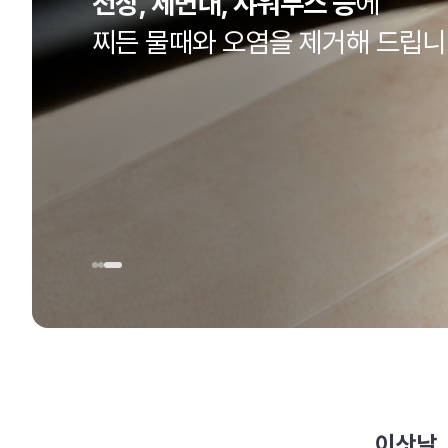
천장, 세면대, 샤워부스 등
에
찌든 물때와 오염을 제거해 드립니
이삿날,