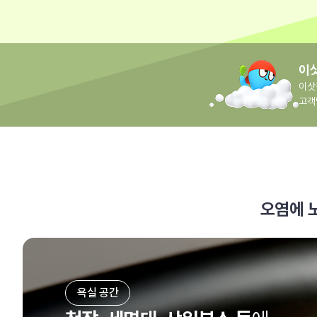
이삿
이삿
고객
오염에 
욕실 공간