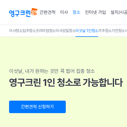
간편견적
이사
청소
인터넷 가입
설치/시
이사청소
입주청소
프리미엄청소
이사당일청소
이삿날 1인청소
거주청소
가전청소
이삿날, 내가 원하는 곳만 콕 찝어 집중 청소
영구크린 1인 청소로 가능합니다
간편견적 신청하기