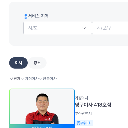
서비스 지역
시/도
시/군/구
이사
청소
전체
가정이사
원룸이사
가정이사
영구이사 418호점
부산광역시
우수 3회