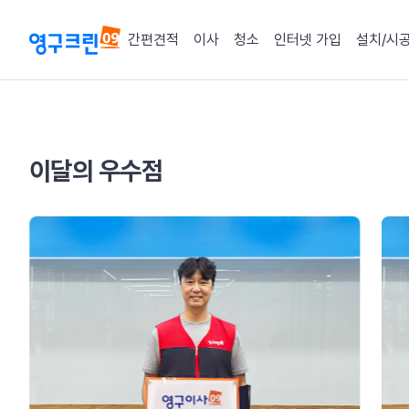
간편견적
이사
청소
인터넷 가입
설치/시
지역점 현황
이달의 우수점