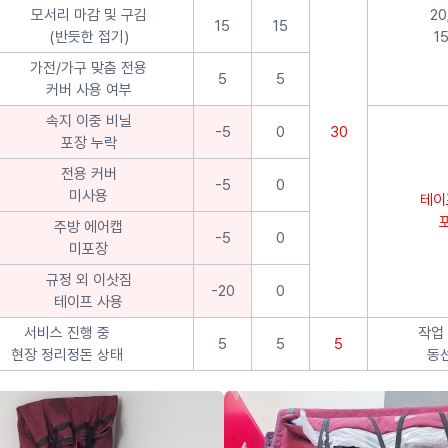
모서리 마감 및 구김
20
15
15
(반듯한 접기)
1
가전/가구 맞춤 전용
5
5
커버 사용 여부
속지 이중 비닐
-5
0
30
포장 누락
전용 커버
-5
0
미사용
테이
주방 에어캡
-5
0
미포장
규정 외 이삿짐
-20
0
테이프 사용
서비스 진행 중
작업 
5
5
5
현장 정리정돈 상태
동선