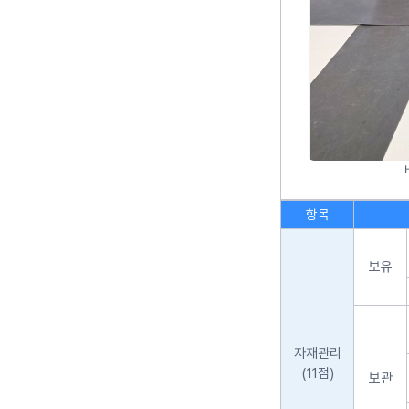
항목
보유
자재관리
(11점)
보관