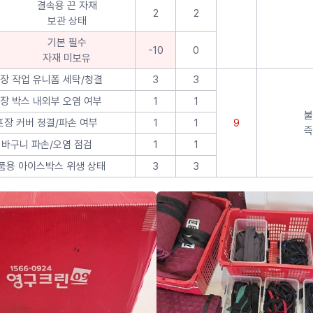
결속용 끈 자재
2
2
보관 상태
기본 필수
-10
0
자재 미보유
장 작업 유니폼 세탁/청결
3
3
장 박스 내외부 오염 여부
1
1
불
포장 커버 청결/파손 여부
1
1
9
즉
바구니 파손/오염 점검
1
1
품용 아이스박스 위생 상태
3
3