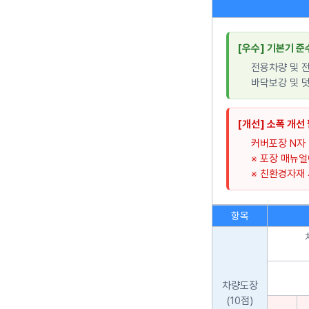
[우수] 기본기 준
전용차량 및 
바닥보강 및 덧
[개선] 소폭 개선
커버포장 N자 
※ 포장 매뉴얼
※ 친환경자재
항목
차량도장
(10점)