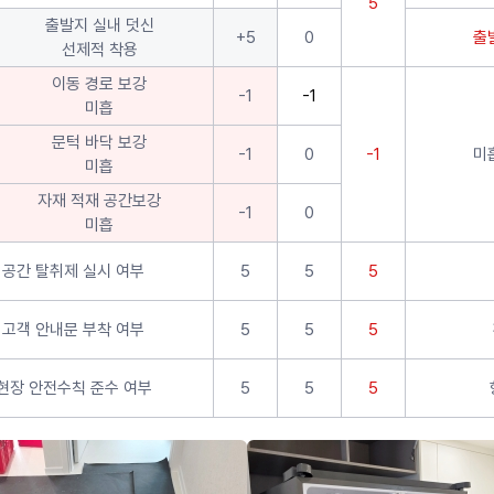
5
출발지 실내 덧신
+5
0
출
선제적 착용
이동 경로 보강
-1
-1
미흡
문턱 바닥 보강
-1
0
-1
미
미흡
자재 적재 공간보강
-1
0
미흡
공간 탈취제 실시 여부
5
5
5
고객 안내문 부착 여부
5
5
5
현장 안전수칙 준수 여부
5
5
5