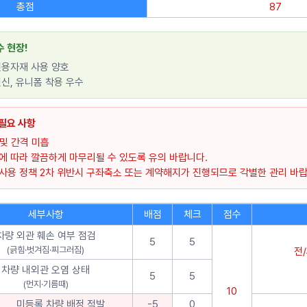
총점
87
수 현장!
전용자재 사용 양호
신, 유니폼 착용 우수
 필요 사항
및 간격 미흡
에 따라 깔끔하게 마무리될 수 있도록 유의 바랍니다.
 사용 정책 2차 위반시 구좌축소 또는 계약해지가 진행되므로 각별한 관리 바랍
세부사항
배점
체크
점수
차량 외관 훼손 여부 점검
5
5
(긁힘·벗겨짐·찌그러짐)
전
차량 내외관 오염 상태
5
5
(먼지·기름때)
10
미등록 차량 배정 적발
-5
0