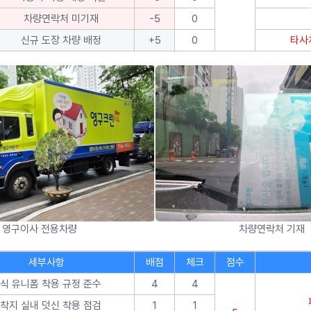
차량연락처 미기재
-5
0
신규 도장 차량 배정
+5
0
타사
영구이사 전용차량
차량연락처 기재
세부사항
배점
체크
점수
식 유니폼 착용 규정 준수
4
4
착지 실내 덧신 착용 점검
1
1