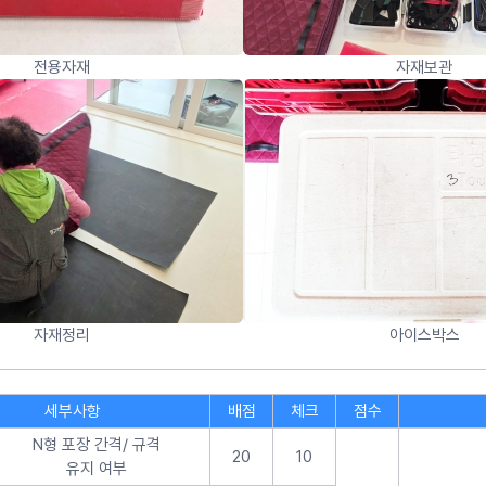
전용자재
자재보관
자재정리
아이스박스
세부사항
배점
체크
점수
N형 포장 간격/ 규격
20
10
유지 여부