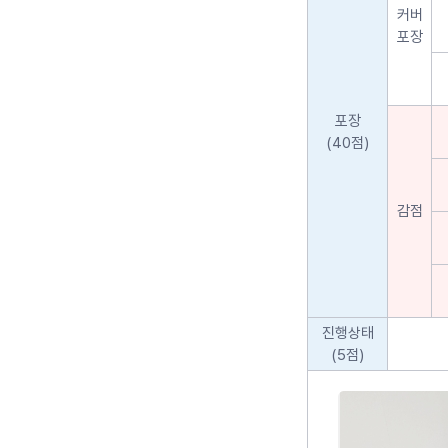
커버
포장
포장
(40점)
감점
진행상태
(5점)