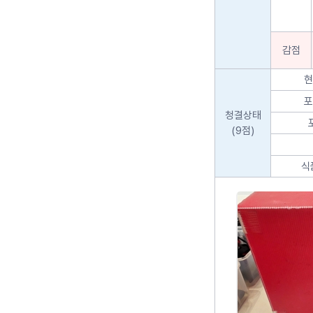
감점
현
포
청결상태
(9점)
식