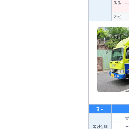
감점
가점
항목
공
복장상태
도