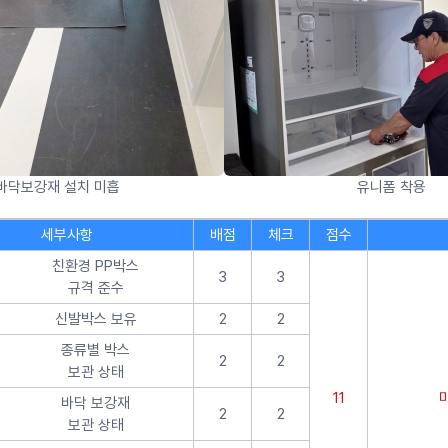
바닥보강재 설치 미흡
유니폼 착용
세부사항
배점
체크
점수
친환경 PP박스
3
3
규격 준수
신발박스 보유
2
2
종류별 박스
2
2
보관 상태
11
바닥 보강재
2
2
보관 상태