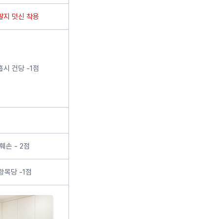
발지 덧신 착용
흡시 건당 -1점
훼손 - 2점
항목당 -1점