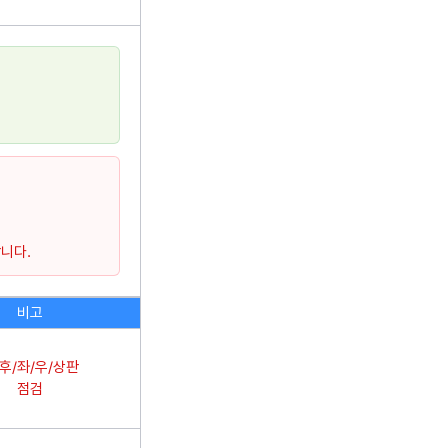
니다.
비고
/후/좌/우/상판
점검