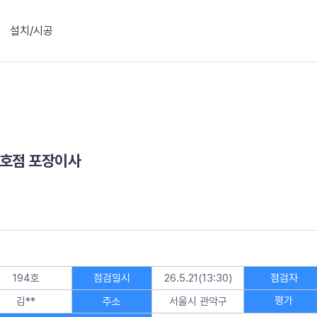
설치/시공
94호점 포장이사
194호
점검일시
26.5.21(13:30)
점검자
평가
김**
주소
서울시 관악구