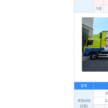
가점
항목
공
복장상태
도
(5점)