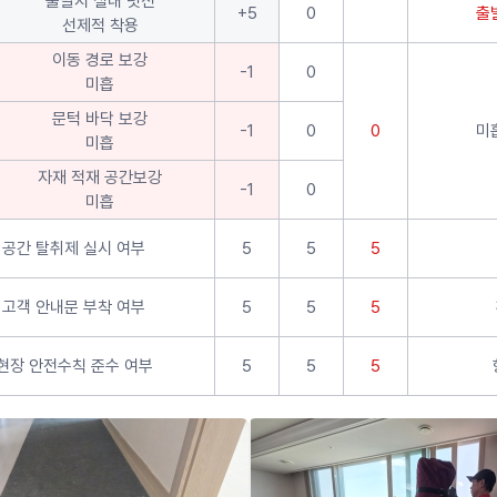
출발지 실내 덧신
+5
0
출
선제적 착용
이동 경로 보강
-1
0
미흡
문턱 바닥 보강
-1
0
0
미
미흡
자재 적재 공간보강
-1
0
미흡
공간 탈취제 실시 여부
5
5
5
고객 안내문 부착 여부
5
5
5
현장 안전수칙 준수 여부
5
5
5