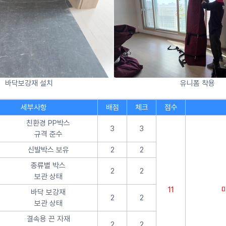
바닥보강재 설치
유니폼 착용
세부사항
배점
체크
점수
친환경 PP박스
3
3
규격 준수
신발박스 보유
2
2
종류별 박스
2
2
보관 상태
11
바닥 보강재
2
2
보관 상태
결속용 끈 자재
2
2