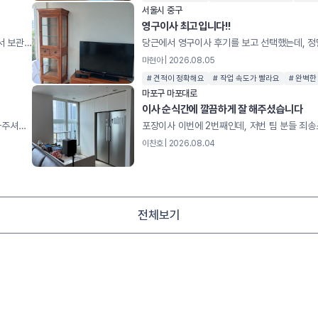
서울시 중구
영구이사 최고입니다!!
부장님 동진팀장님 오순이모님 이사을 도와주셨어요 집수리을 해서 보관이사을 했는데 가구나 냉장고에 곰팡이도 안 생기구 물건파손도 없이 잘해주셨어요 더운날씨에 고생너무 많았어요
마현아 | 2026.08.05
# 견적이 정확해요
# 작업 속도가 빨라요
# 완벽한
마포구 마포대로
이사 순식간에 깔끔하게 잘 해주셨습니다
완전 신완전 신속하고 빠르게 이사 마무리 했습니다아침에 일찍 와주셔서 열시반도 안됐는데 벌써 다 마무리되었네요!!더운데 빠르게 해주셔서 감사드립니다!다음 이사때도 연락드릴게요~
이찬호 | 2026.08.04
전체보기