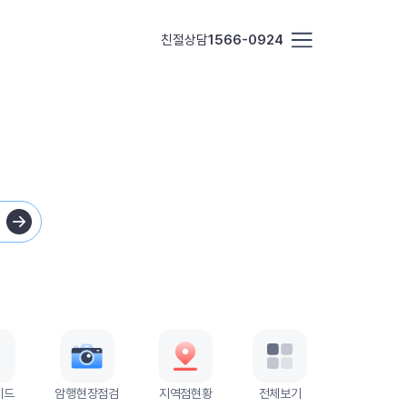
친절상담
1566-0924
이드
암행현장점검
지역점현황
전체보기