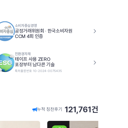
소비자중심경영
공정거래위원회 · 한국소비자원
CCM 4회 인증
친환경자재
테이프 사용 ZERO
포장부터 남다른 기술
특허출원번호 10-2024-0075435
121,761
건
누적 칭찬후기