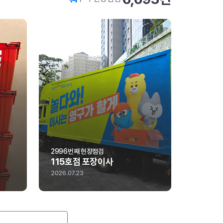
2995번째 현장점검
3002번
053호점 포장이사
210호
2026.07.22
2026.07.