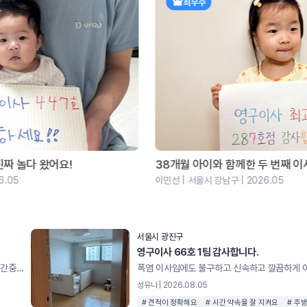
최우수
38개월 아이와 함께한 두 번째 이사… 예상 못한 1박2...
이
이민선 | 서울시 강남구 | 2026.05
김하
서울시 광진구
영구이사 66호 1팀 감사합니다.
시간도 딱 맞춰오시고 깔끔하게 포장해주시고 옮겨주셨습니다!! 중간중간 체크도 해주시고 다 끝나고 청소기,물걸레질까지 해주셨어요. 주방정리도 어머님의 손길입니다. 강. 력. 추. 천
성유나 | 2026.08.05
# 견적이 정확해요
# 시간 약속을 잘 지켜요
# 주