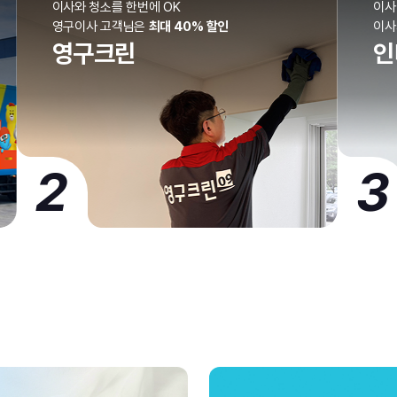
이사와 청소를 한번에 OK
이사
영구이사 고객님은
최대 40% 할인
이
영구크린
인
2
3