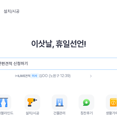
설치/시공
이삿날, 휴일선언!
이OO (영종구 12:41)
이사
김OO (사하구 12:41)
이사
간편견적 신청하기
고OO (포항시 12:40)
이사
김OO (노원구 12:39)
이사
LIVE
견적
황OO (미추홀구 12:39)
청소
황OO (제물포구 12:39)
이사
오OO (성남시 12:39)
청소
박OO (평택시 12:38)
이사
김OO (파주시 12:38)
청소
김OO (고양시 12:37)
이사
/블라인드
설치/시공
건물관리
칭찬후기
생활가