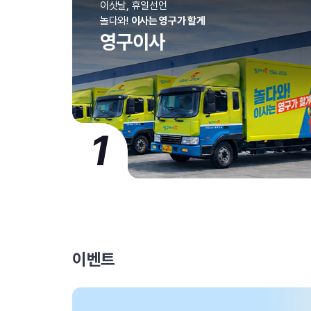
이삿날, 휴일선언
놀다와!
이사는 영구가 할게
영구이사
1
이벤트