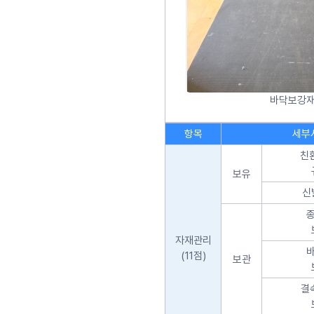
바닥보강재
항목
세부
친
보유
신
자재관리
(11점)
보관
결