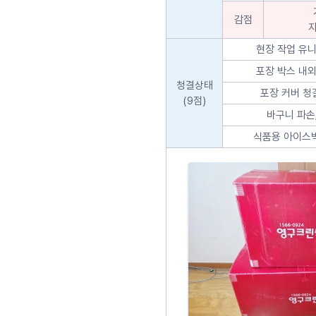
감점
현장 작업 유니
포장 박스 내외
청결상태
포장 커버 청
(9점)
바구니 파손
식품용 아이스