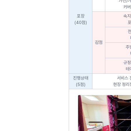
가전/
커버
포장
속지
(40점)
포
전
감점
주
규정
테
진행상태
서비스 
(5점)
현장 정리