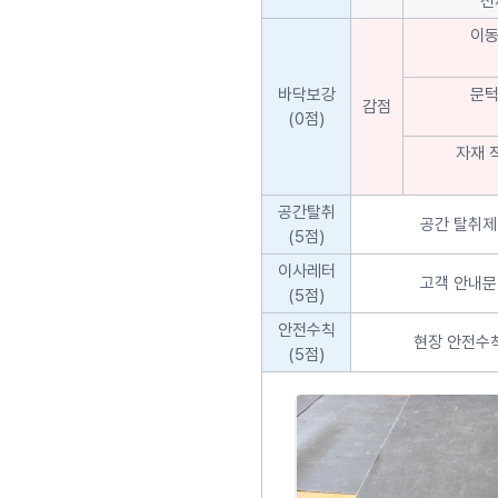
선
이동
바닥보강
문턱
감점
(0점)
자재 
공간탈취
공간 탈취제
(5점)
이사레터
고객 안내문
(5점)
안전수칙
현장 안전수칙
(5점)