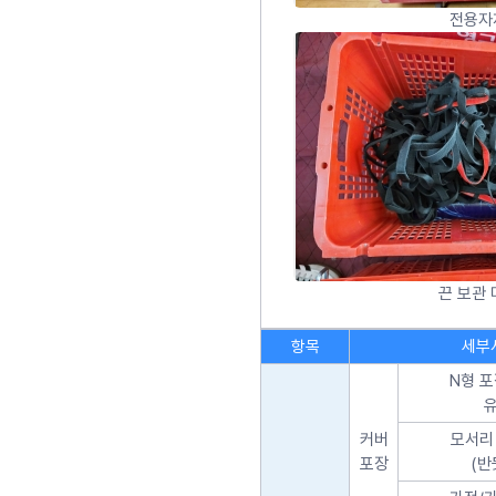
전용자
끈 보관 
항목
세부
N형 포
유
커버
모서리
포장
(반