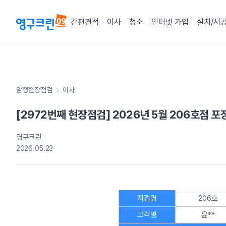
간편견적
이사
청소
인터넷 가입
설치/시
암행현장점검
이사
[2972번째 현장점검] 2026년 5월 206호점 
영구크린
2026.05.23
지점명
206호
고객명
윤**