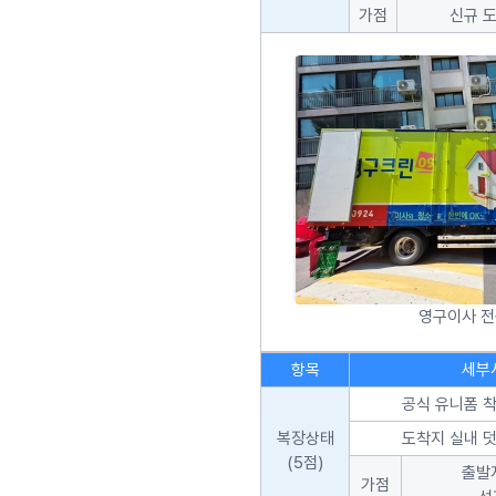
가점
신규 
영구이사 
항목
세부
공식 유니폼 착
복장상태
도착지 실내 덧
(5점)
출발
가점