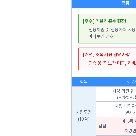
총점
[우수] 기본기 준수 현장!
전용차량 및 전용자재 사용
바닥보강 양호
[개선] 소폭 개선 필요 사항
결속 용 끈 보관 미흡, 커
항목
세부
차량 외관 훼
(긁힘·벗겨짐
차량 내외관
차량도장
(먼지·
(10점)
미등록 
감점
차량연