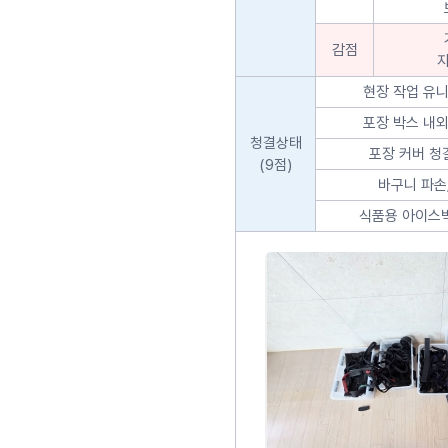
감점
현장 작업 유니
포장 박스 내외
청결상태
포장 커버 청
(9점)
바구니 파손
식품용 아이스