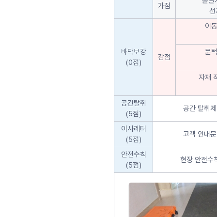
출발
가점
선
이동
바닥보강
문턱
감점
(0점)
자재 
공간탈취
공간 탈취제
(5점)
이사레터
고객 안내문
(5점)
안전수칙
현장 안전수칙
(5점)