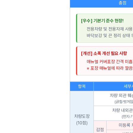
총점
[우수] 기본기 준수 현장!
전용차량 및 전용자재 사용
바닥보강 및 끈 정리 상태 
[개선] 소폭 개선 필요 사항
매뉴얼 커버포장 간격 미흡(
※ 포장 매뉴얼에 따라 깔
항목
세부
차량 외관 훼
(긁힘·벗겨짐
차량 내외관
차량도장
(먼지·
(10점)
미등록 
감점