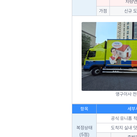
차량연
가점
신규 
영구이사 
항목
세부
공식 유니폼 착
복장상태
도착지 실내 덧
(5점)