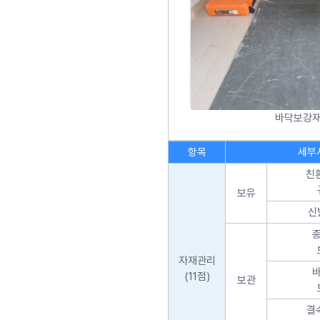
바닥보강재
항목
세부
친
보유
신
자재관리
(11점)
보관
결