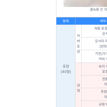
결속용 끈 
항목
세부
N형 포장
유
커
버
모서리 
포
(반듯
장
가전/가
커버 
포장
속지 
(40점)
포
전
감
점
주방
규정 