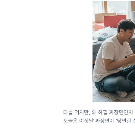
다들 먹지만, 왜 하필 짜장면인지
오늘은 이삿날 짜장면이 ‘당연한 