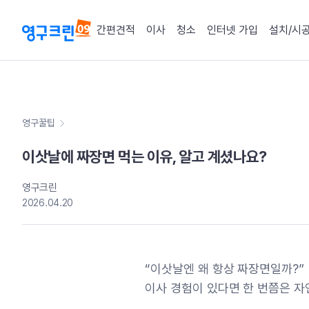
간편견적
이사
청소
인터넷 가입
설치/시
영구꿀팁
이삿날에 짜장면 먹는 이유, 알고 계셨나요?
영구크린
2026.04.20
“이삿날엔 왜 항상 짜장면일까?”
이사 경험이 있다면 한 번쯤은 자